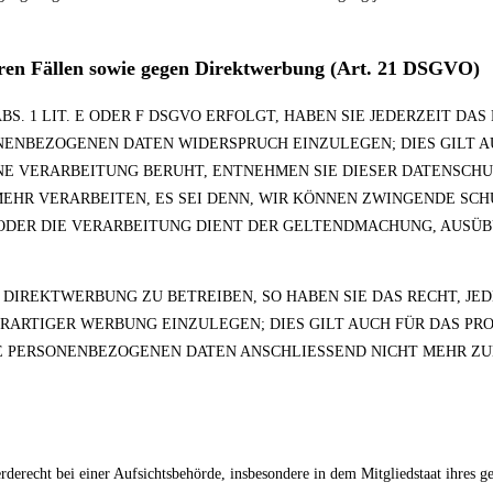
ren Fällen sowie gegen Direktwerbung (Art. 21 DSGVO)
. 1 LIT. E ODER F DSGVO ERFOLGT, HABEN SIE JEDERZEIT DAS
NENBEZOGENEN DATEN WIDERSPRUCH EINZULEGEN; DIES GILT A
EINE VERARBEITUNG BERUHT, ENTNEHMEN SIE DIESER DATENSC
EHR VERARBEITEN, ES SEI DENN, WIR KÖNNEN ZWINGENDE SC
N ODER DIE VERARBEITUNG DIENT DER GELTENDMACHUNG, AUS
IREKTWERBUNG ZU BETREIBEN, SO HABEN SIE DAS RECHT, JED
RTIGER WERBUNG EINZULEGEN; DIES GILT AUCH FÜR DAS PROF
RE PERSONENBEZOGENEN DATEN ANSCHLIESSEND NICHT MEHR 
recht bei einer Aufsichtsbehörde, insbesondere in dem Mitgliedstaat ihres ge